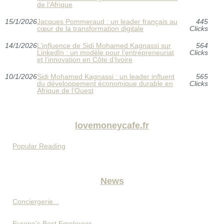
de l’Afrique
15/1/2026
Jacques Pommeraud : un leader français au
445
cœur de la transformation digitale
Clicks
14/1/2026
L’influence de Sidi Mohamed Kagnassi sur
564
LinkedIn : un modèle pour l’entrepreneuriat
Clicks
et l’innovation en Côte d’Ivoire
10/1/2026
Sidi Mohamed Kagnassi : un leader influent
565
du développement économique durable en
Clicks
Afrique de l’Ouest
lovemoneycafe.fr
Popular Reading
News
Conciergerie...
Europe’s Best Employers...