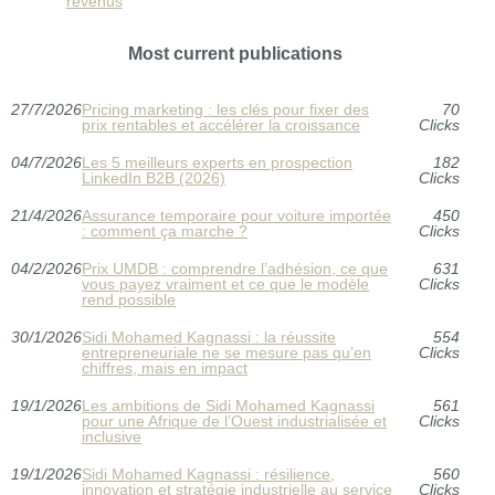
revenus
Most current publications
27/7/2026
Pricing marketing : les clés pour fixer des
70
prix rentables et accélérer la croissance
Clicks
04/7/2026
Les 5 meilleurs experts en prospection
182
LinkedIn B2B (2026)
Clicks
21/4/2026
Assurance temporaire pour voiture importée
450
: comment ça marche ?
Clicks
04/2/2026
Prix UMDB : comprendre l’adhésion, ce que
631
vous payez vraiment et ce que le modèle
Clicks
rend possible
30/1/2026
Sidi Mohamed Kagnassi : la réussite
554
entrepreneuriale ne se mesure pas qu’en
Clicks
chiffres, mais en impact
19/1/2026
Les ambitions de Sidi Mohamed Kagnassi
561
pour une Afrique de l’Ouest industrialisée et
Clicks
inclusive
19/1/2026
Sidi Mohamed Kagnassi : résilience,
560
innovation et stratégie industrielle au service
Clicks