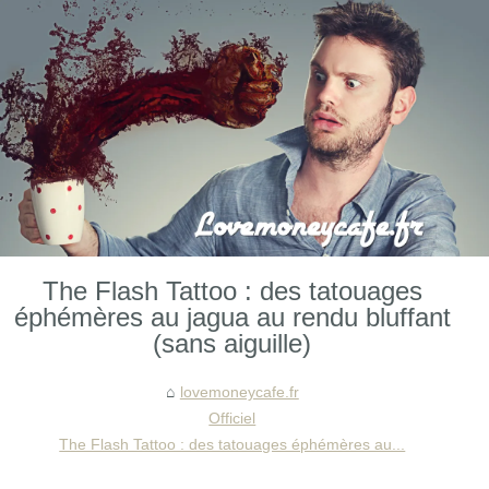
The Flash Tattoo : des tatouages
éphémères au jagua au rendu bluffant
(sans aiguille)
lovemoneycafe.fr
Officiel
The Flash Tattoo : des tatouages éphémères au...