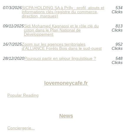
07/3/2026
SICPA HOLDING SA à Prilly : profil, atouts et
534
informations clés (registre du commerce,
Clicks
direction, marques)
09/11/2025
Sidi Mohamed Kagnassi et le rôle clé du
813
coton dans le Plan National de
Clicks
Développement
16/7/2025
Zoom sur les agences territoriales
952
d'ALLIANCE Forêts Bois dans le sud-ouest
Clicks
28/12/2020
Pourquoi partir en séjour linguistique ?
548
Clicks
lovemoneycafe.fr
Popular Reading
News
Conciergerie...