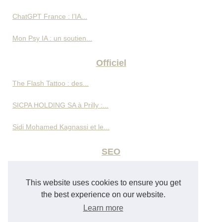
ChatGPT France : l’IA...
Mon Psy IA : un soutien...
Officiel
The Flash Tattoo : des...
SICPA HOLDING SA à Prilly :...
Sidi Mohamed Kagnassi et le...
SEO
Omar Cherif Machichi sur...
This website uses cookies to ensure you get
Gestion d’avis clients pour...
the best experience on our website.
Learn more
Création de site internet à...