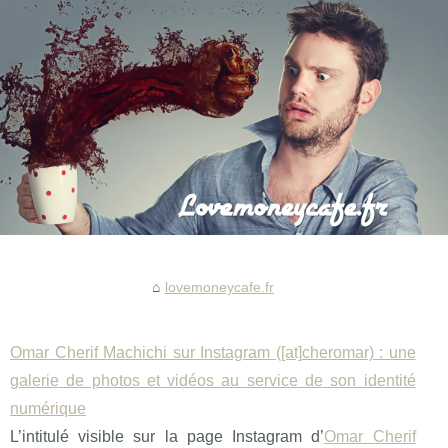
lovemoneycafe.fr
Omar Cherif Machichi sur Instagram ([at]cheromar) : une
galerie de photos et vidéos au service de son identité
numérique
L’intitulé visible sur la page Instagram d’
Omar Cherif