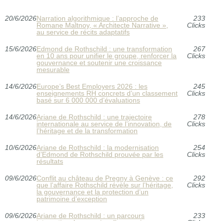
20/6/2026
Narration algorithmique : l’approche de
233
Romane Maltnoy, « Architecte Narrative »,
Clicks
au service de récits adaptatifs
15/6/2026
Edmond de Rothschild : une transformation
267
en 10 ans pour unifier le groupe, renforcer la
Clicks
gouvernance et soutenir une croissance
mesurable
14/6/2026
Europe’s Best Employers 2026 : les
245
enseignements RH concrets d’un classement
Clicks
basé sur 6 000 000 d’évaluations
14/6/2026
Ariane de Rothschild : une trajectoire
278
internationale au service de l’innovation, de
Clicks
l’héritage et de la transformation
10/6/2026
Ariane de Rothschild : la modernisation
254
d’Edmond de Rothschild prouvée par les
Clicks
résultats
09/6/2026
Conflit au château de Pregny à Genève : ce
292
que l’affaire Rothschild révèle sur l’héritage,
Clicks
la gouvernance et la protection d’un
patrimoine d’exception
09/6/2026
Ariane de Rothschild : un parcours
233