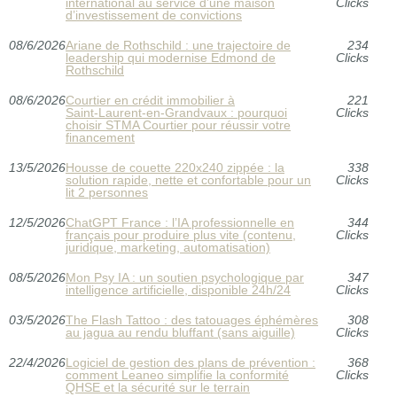
international au service d’une maison
Clicks
d’investissement de convictions
08/6/2026
Ariane de Rothschild : une trajectoire de
234
leadership qui modernise Edmond de
Clicks
Rothschild
08/6/2026
Courtier en crédit immobilier à
221
Saint‑Laurent‑en‑Grandvaux : pourquoi
Clicks
choisir STMA Courtier pour réussir votre
financement
13/5/2026
Housse de couette 220x240 zippée : la
338
solution rapide, nette et confortable pour un
Clicks
lit 2 personnes
12/5/2026
ChatGPT France : l’IA professionnelle en
344
français pour produire plus vite (contenu,
Clicks
juridique, marketing, automatisation)
08/5/2026
Mon Psy IA : un soutien psychologique par
347
intelligence artificielle, disponible 24h/24
Clicks
03/5/2026
The Flash Tattoo : des tatouages éphémères
308
au jagua au rendu bluffant (sans aiguille)
Clicks
22/4/2026
Logiciel de gestion des plans de prévention :
368
comment Leaneo simplifie la conformité
Clicks
QHSE et la sécurité sur le terrain