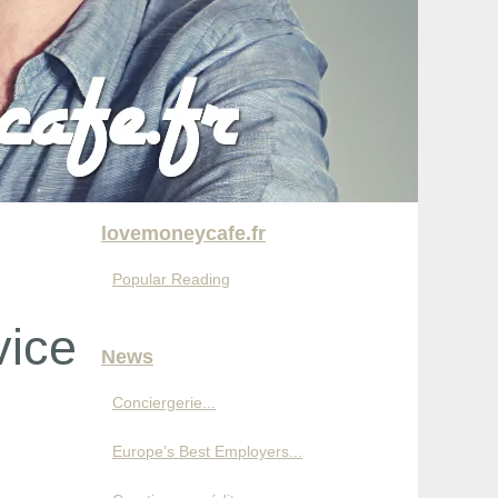
lovemoneycafe.fr
Popular Reading
vice
News
Conciergerie...
Europe’s Best Employers...