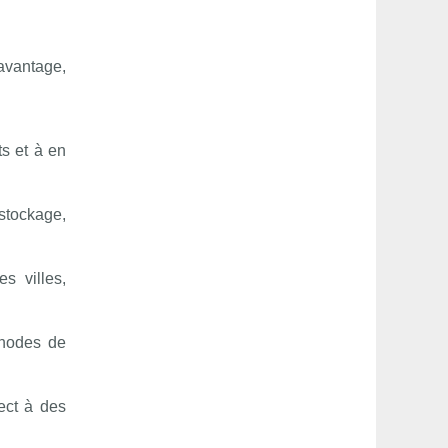
davantage,
ts et à en
stockage,
s villes,
thodes de
rect à des