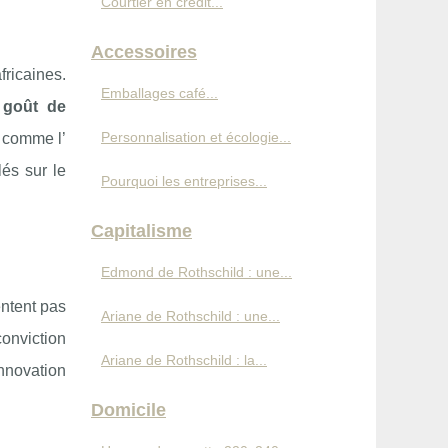
Courtier en crédit...
Accessoires
ricaines.
Emballages café...
e
goût de
Personnalisation et écologie...
s comme l’
lés sur le
Pourquoi les entreprises...
Capitalisme
Edmond de Rothschild : une...
ntent pas
Ariane de Rothschild : une...
conviction
Ariane de Rothschild : la...
innovation
Domicile