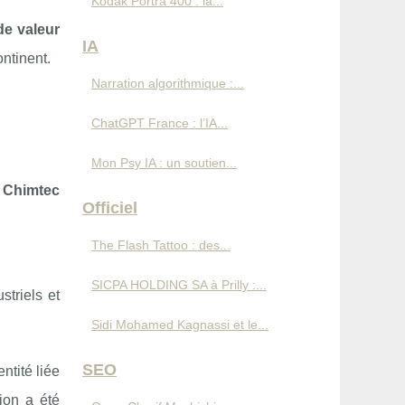
Kodak Portra 400 : la...
de valeur
IA
ontinent.
Narration algorithmique :...
ChatGPT France : l’IA...
Mon Psy IA : un soutien...
e Chimtec
Officiel
The Flash Tattoo : des...
SICPA HOLDING SA à Prilly :...
triels et
Sidi Mohamed Kagnassi et le...
SEO
entité liée
ion a été