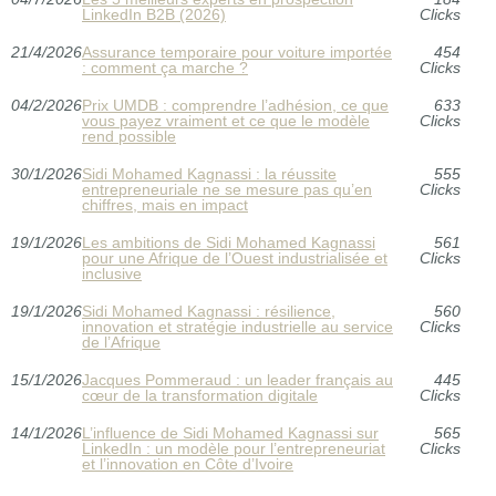
LinkedIn B2B (2026)
Clicks
21/4/2026
Assurance temporaire pour voiture importée
454
: comment ça marche ?
Clicks
04/2/2026
Prix UMDB : comprendre l’adhésion, ce que
633
vous payez vraiment et ce que le modèle
Clicks
rend possible
30/1/2026
Sidi Mohamed Kagnassi : la réussite
555
entrepreneuriale ne se mesure pas qu’en
Clicks
chiffres, mais en impact
19/1/2026
Les ambitions de Sidi Mohamed Kagnassi
561
pour une Afrique de l’Ouest industrialisée et
Clicks
inclusive
19/1/2026
Sidi Mohamed Kagnassi : résilience,
560
innovation et stratégie industrielle au service
Clicks
de l’Afrique
15/1/2026
Jacques Pommeraud : un leader français au
445
cœur de la transformation digitale
Clicks
14/1/2026
L’influence de Sidi Mohamed Kagnassi sur
565
LinkedIn : un modèle pour l’entrepreneuriat
Clicks
et l’innovation en Côte d’Ivoire