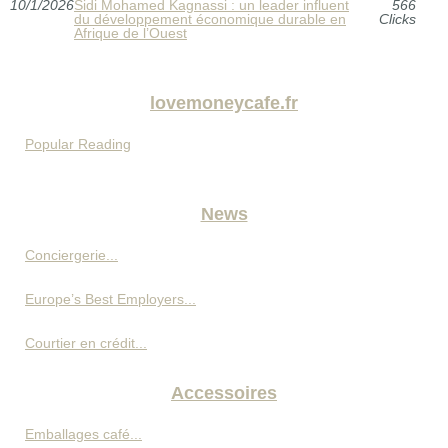
10/1/2026
Sidi Mohamed Kagnassi : un leader influent
566
du développement économique durable en
Clicks
Afrique de l’Ouest
lovemoneycafe.fr
Popular Reading
News
Conciergerie...
Europe’s Best Employers...
Courtier en crédit...
Accessoires
Emballages café...