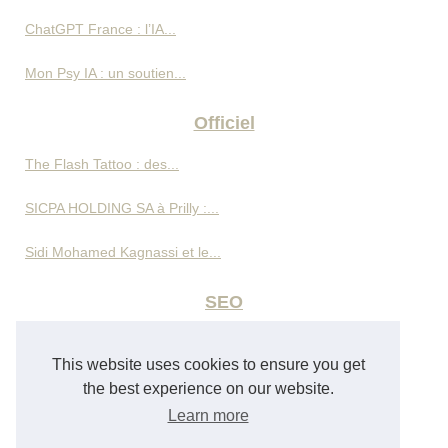
ChatGPT France : l’IA...
Mon Psy IA : un soutien...
Officiel
The Flash Tattoo : des...
SICPA HOLDING SA à Prilly :...
Sidi Mohamed Kagnassi et le...
SEO
Omar Cherif Machichi sur...
This website uses cookies to ensure you get
Gestion d’avis clients pour...
the best experience on our website.
Learn more
Création de site internet à...