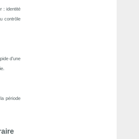
 : identité
u contrôle
apide d’une
ie.
 la période
raire