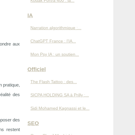
Kodak Portra 400 : la...
IA
Narration algorithmique :...
ChatGPT France : l’IA...
pondre aux
Mon Psy IA : un soutien...
Officiel
The Flash Tattoo : des...
n pratique,
réalité des
SICPA HOLDING SA à Prilly :...
Sidi Mohamed Kagnassi et le...
roposer des
SEO
ns restent