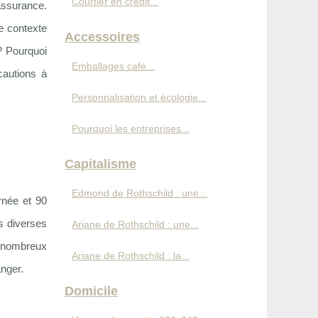
Courtier en crédit...
assurance.
e contexte
Accessoires
? Pourquoi
Emballages café...
cautions à
Personnalisation et écologie...
Pourquoi les entreprises...
Capitalisme
Edmond de Rothschild : une...
rnée et 90
ns diverses
Ariane de Rothschild : une...
 nombreux
Ariane de Rothschild : la...
anger.
Domicile