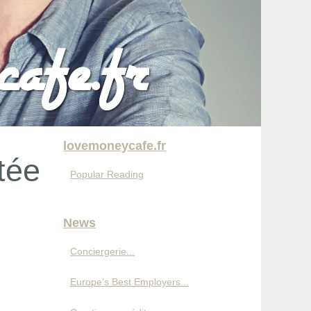
lovemoneycafe.fr
tée
Popular Reading
News
Conciergerie...
Europe’s Best Employers...