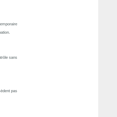
 temporaire
ation.
ntrôle sans
ssèdent pas