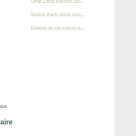
Omar Cherif Machichi sur...
Gestion d’avis clients pour...
Création de site internet à...
sque.
aire