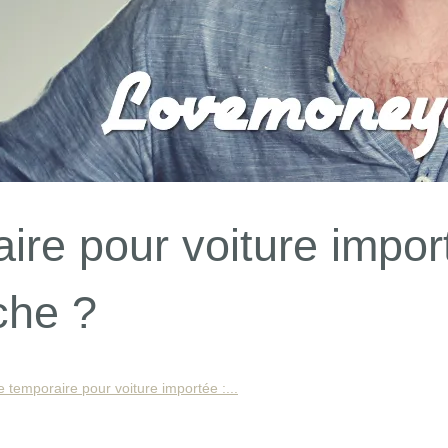
ire pour voiture impor
che ?
 temporaire pour voiture importée :...