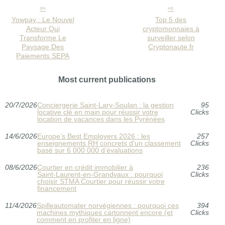
Yowpay : Le Nouvel
Top 5 des
Acteur Qui
cryptomonnaies à
Transforme Le
surveiller selon
Paysage Des
Cryptonaute.fr
Paiements SEPA
Most current publications
20/7/2026
Conciergerie Saint‑Lary‑Soulan : la gestion
95
locative clé en main pour réussir votre
Clicks
location de vacances dans les Pyrénées
14/6/2026
Europe’s Best Employers 2026 : les
257
enseignements RH concrets d’un classement
Clicks
basé sur 6 000 000 d’évaluations
08/6/2026
Courtier en crédit immobilier à
236
Saint‑Laurent‑en‑Grandvaux : pourquoi
Clicks
choisir STMA Courtier pour réussir votre
financement
11/4/2026
Spilleautomater norvégiennes : pourquoi ces
394
machines mythiques cartonnent encore (et
Clicks
comment en profiter en ligne)