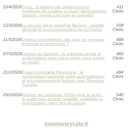
10/4/2026
Twizz : la plateforme créateurs pour
411
monétiser du contenu exclusif (abonnements
Clicks
payants, ventes à la carte et paywalls)
12/3/2026
Le service client réactif de Barazol : rapidité,
508
sécurité et accompagnement personnalisé
Clicks
11/3/2026
Quelles compétences clés pour un manager
498
moderne et performant ?
Clicks
07/3/2026
Gestion du bankroll : la méthode simple et
482
systématique pour mieux gérer votre argent
Clicks
en jouant
21/2/2026
Expert-comptable Pennylane : la
494
combinaison gagnante entre automatisation
Clicks
et accompagnement humain avec Monsieur
Compta
20/2/2026
Acheter des abonnés TikTok réels et actifs :
545
le guide pour booster visibilité, crédibilité et
Clicks
monétisation (sans mot de passe)
lovemoneycafe.fr