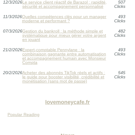
12/3/2026
Le service client réactif de Barazol : rapidité,
507
sécurité et accompagnement personnalisé
Clicks
11/3/2026
Quelles compétences clés pour un manager
493
moderne et performant ?
Clicks
07/3/2026
Gestion du bankroll : la méthode simple et
482
systématique pour mieux gérer votre argent
Clicks
en jouant
21/2/2026
Expert-comptable Pennylane : la
493
combinaison gagnante entre automatisation
Clicks
et accompagnement humain avec Monsieur
Compta
20/2/2026
Acheter des abonnés TikTok réels et actifs :
545
le guide pour booster visibilité, crédibilité et
Clicks
monétisation (sans mot de passe)
lovemoneycafe.fr
Popular Reading