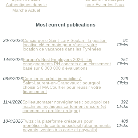
Authentiques dans le
pour Éviter les Faux
Marché Actuel
Most current publications
20/7/2026
Conciergerie Saint‑Lary‑Soulan : la gestion
91
locative clé en main pour réussir votre
Clicks
location de vacances dans les Pyrénées
14/6/2026
Europe’s Best Employers 2026 : les
251
enseignements RH concrets d’un classement
Clicks
basé sur 6 000 000 d’évaluations
08/6/2026
Courtier en crédit immobilier à
229
Saint‑Laurent‑en‑Grandvaux : pourquoi
Clicks
choisir STMA Courtier pour réussir votre
financement
11/4/2026
Spilleautomater norvégiennes : pourquoi ces
392
machines mythiques cartonnent encore (et
Clicks
comment en profiter en ligne)
10/4/2026
Twizz : la plateforme créateurs pour
408
monétiser du contenu exclusif (abonnements
Clicks
payants, ventes à la carte et paywalls)