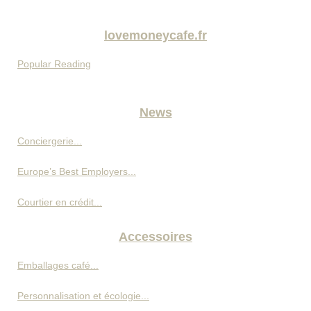
lovemoneycafe.fr
Popular Reading
News
Conciergerie...
Europe’s Best Employers...
Courtier en crédit...
Accessoires
Emballages café...
Personnalisation et écologie...