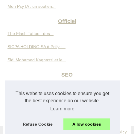
Mon Psy IA : un soutien...
Officiel
The Flash Tattoo : des...
SICPA HOLDING SA à Prilly :...
Sidi Mohamed Kagnassi et le...
SEO
Omar Cherif Machichi sur...
This website uses cookies to ensure you get
Gestion d’avis clients pour...
the best experience on our website.
Learn more
Création de site internet à...
Refuse Cookie
Allow cookies
© 2026
Lovemoneycafe.fr
Popular Reading
Web Map
Cookies Policy