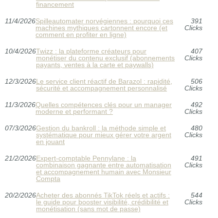
financement
11/4/2026
Spilleautomater norvégiennes : pourquoi ces
391
machines mythiques cartonnent encore (et
Clicks
comment en profiter en ligne)
10/4/2026
Twizz : la plateforme créateurs pour
407
monétiser du contenu exclusif (abonnements
Clicks
payants, ventes à la carte et paywalls)
12/3/2026
Le service client réactif de Barazol : rapidité,
506
sécurité et accompagnement personnalisé
Clicks
11/3/2026
Quelles compétences clés pour un manager
492
moderne et performant ?
Clicks
07/3/2026
Gestion du bankroll : la méthode simple et
480
systématique pour mieux gérer votre argent
Clicks
en jouant
21/2/2026
Expert-comptable Pennylane : la
491
combinaison gagnante entre automatisation
Clicks
et accompagnement humain avec Monsieur
Compta
20/2/2026
Acheter des abonnés TikTok réels et actifs :
544
le guide pour booster visibilité, crédibilité et
Clicks
monétisation (sans mot de passe)