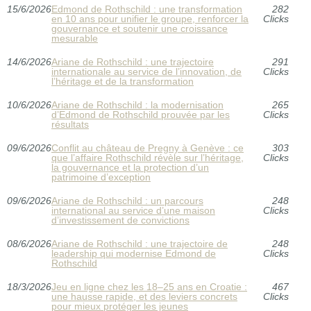
15/6/2026
Edmond de Rothschild : une transformation
282
en 10 ans pour unifier le groupe, renforcer la
Clicks
gouvernance et soutenir une croissance
mesurable
14/6/2026
Ariane de Rothschild : une trajectoire
291
internationale au service de l’innovation, de
Clicks
l’héritage et de la transformation
10/6/2026
Ariane de Rothschild : la modernisation
265
d’Edmond de Rothschild prouvée par les
Clicks
résultats
09/6/2026
Conflit au château de Pregny à Genève : ce
303
que l’affaire Rothschild révèle sur l’héritage,
Clicks
la gouvernance et la protection d’un
patrimoine d’exception
09/6/2026
Ariane de Rothschild : un parcours
248
international au service d’une maison
Clicks
d’investissement de convictions
08/6/2026
Ariane de Rothschild : une trajectoire de
248
leadership qui modernise Edmond de
Clicks
Rothschild
18/3/2026
Jeu en ligne chez les 18–25 ans en Croatie :
467
une hausse rapide, et des leviers concrets
Clicks
pour mieux protéger les jeunes