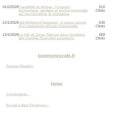
01/2/2026
Traçabilité en Afrique : l’urgence
510
économique, sanitaire et environnementale
Clicks
qui peut accélérer la croissance
21/1/2026
Sidi Mohamed Kagnassi : le visage discret
630
d’un capitalisme africain responsable
Clicks
12/1/2026
Le rôle de Zoran Petrovic dans l’évolution
569
des marchés financiers européens
Clicks
lovemoneycafe.fr
Popular Reading
News
Conciergerie...
Europe’s Best Employers...