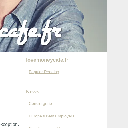
lovemoneycafe.fr
Popular Reading
News
Conciergerie...
Europe’s Best Employers...
exception.