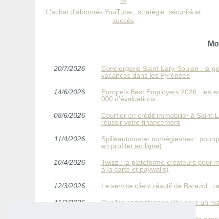
L'achat d'abonnés YouTube : stratégie, sécurité et
succès
Mo
20/7/2026
Conciergerie Saint‑Lary‑Soulan : la ge
vacances dans les Pyrénées
14/6/2026
Europe’s Best Employers 2026 : les 
000 d’évaluations
08/6/2026
Courtier en crédit immobilier à Saint
réussir votre financement
11/4/2026
Spilleautomater norvégiennes : pour
en profiter en ligne)
10/4/2026
Twizz : la plateforme créateurs pour
à la carte et paywalls)
12/3/2026
Le service client réactif de Barazol :
11/3/2026
Quelles compétences clés pour un m