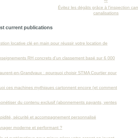
Évitez les dégâts grâce à l'inspection c
canalisations
st current publications
stion locative clé en main pour réussir votre location de
enseignements RH concrets d’un classement basé sur 6 000
‑Laurent‑en‑Grandvaux : pourquoi choisir STMA Courtier pour
quoi ces machines mythiques cartonnent encore (et comment
 monétiser du contenu exclusif (abonnements payants, ventes
 rapidité, sécurité et accompagnement personnalisé
anager moderne et performant ?