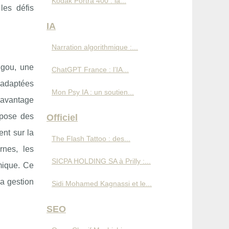
Kodak Portra 400 : la...
les défis
IA
Narration algorithmique :...
ngou, une
ChatGPT France : l’IA...
 adaptées
Mon Psy IA : un soutien...
davantage
opose des
Officiel
ent sur la
The Flash Tattoo : des...
rnes, les
SICPA HOLDING SA à Prilly :...
mique. Ce
la gestion
Sidi Mohamed Kagnassi et le...
SEO