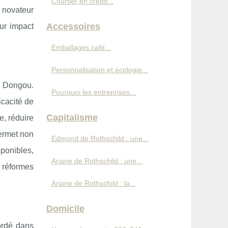
Courtier en crédit...
 novateur
Accessoires
eur impact
Emballages café...
Personnalisation et écologie...
. Dongou.
Pourquoi les entreprises...
icacité de
Capitalisme
e, réduire
permet non
Edmond de Rothschild : une...
sponibles,
Ariane de Rothschild : une...
e réformes
Ariane de Rothschild : la...
Domicile
ordé dans