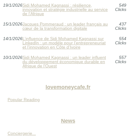
19/1/2026
Sidi Mohamed Kagnassi : résilience,
549
innovation et stratégie industrielle au service
Clicks
de l’Afrique
15/1/2026
Jacques Pommeraud : un leader français au
437
cœur de la transformation digitale
Clicks
14/1/2026
L’influence de Sidi Mohamed Kagnassi sur
554
LinkedIn : un modèle pour l’entrepreneuriat
Clicks
et l’innovation en Côte d’Ivoire
10/1/2026
Sidi Mohamed Kagnassi : un leader influent
557
du développement économique durable en
Clicks
Afrique de l’Ouest
lovemoneycafe.fr
Popular Reading
News
Conciergerie...