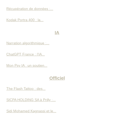
Récupération de données :...
Kodak Portra 400 : la...
IA
Narration algorithmique :...
ChatGPT France : l’IA...
Mon Psy IA : un soutien...
Officiel
The Flash Tattoo : des...
SICPA HOLDING SA à Prilly :...
Sidi Mohamed Kagnassi et le...