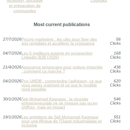
réception, stockage
Logistika
et préparation de
commandes
Most current publications
27/7/2026
Pricing marketing : les clés pour fixer des
56
prix rentables et accélérer la croissance
Clicks
04/7/2026
Les 5 meilleurs experts en prospection
168
LinkedIn B2B (2026)
Clicks
21/4/2026
Assurance temporaire pour voiture importée
436
: comment ça marche ?
Clicks
04/2/2026
Prix UMDB : comprendre l’adhésion, ce que
620
vous payez vraiment et ce que le modèle
Clicks
rend possible
30/1/2026
Sidi Mohamed Kagnassi : la réussite
546
entrepreneuriale ne se mesure pas qu’en
Clicks
chiffres, mais en impact
19/1/2026
Les ambitions de Sidi Mohamed Kagnassi
551
pour une Afrique de l’Ouest industrialisée et
Clicks
inclusive