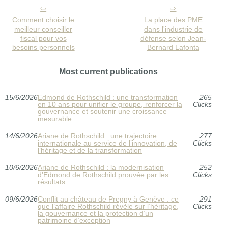
Comment choisir le
La place des PME
meilleur conseiller
dans l'industrie de
fiscal pour vos
défense selon Jean-
besoins personnels
Bernard Lafonta
Most current publications
15/6/2026
Edmond de Rothschild : une transformation
265
en 10 ans pour unifier le groupe, renforcer la
Clicks
gouvernance et soutenir une croissance
mesurable
14/6/2026
Ariane de Rothschild : une trajectoire
277
internationale au service de l’innovation, de
Clicks
l’héritage et de la transformation
10/6/2026
Ariane de Rothschild : la modernisation
252
d’Edmond de Rothschild prouvée par les
Clicks
résultats
09/6/2026
Conflit au château de Pregny à Genève : ce
291
que l’affaire Rothschild révèle sur l’héritage,
Clicks
la gouvernance et la protection d’un
patrimoine d’exception