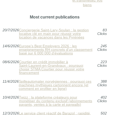
et transmettez vos
biens
Most current publications
20/7/2026
Conciergerie Saint‑Lary‑Soulan : la gestion
83
locative clé en main pour réussir votre
Clicks
location de vacances dans les Pyrénées
14/6/2026
Europe’s Best Employers 2026 : les
245
enseignements RH concrets d’un classement
Clicks
basé sur 6 000 000 d’évaluations
08/6/2026
Courtier en crédit immobilier à
223
Saint‑Laurent‑en‑Grandvaux : pourquoi
Clicks
choisir STMA Courtier pour réussir votre
financement
11/4/2026
Spilleautomater norvégiennes : pourquoi ces
388
machines mythiques cartonnent encore (et
Clicks
comment en profiter en ligne)
10/4/2026
Twizz : la plateforme créateurs pour
402
monétiser du contenu exclusif (abonnements
Clicks
payants, ventes à la carte et paywalls)
12/3/2026
Le service client réactif de Barazol : rapidité,
502