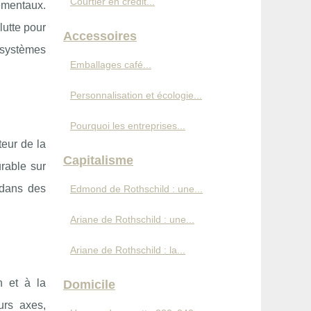
Courtier en crédit...
nementaux.
lutte pour
Accessoires
cosystèmes
Emballages café...
Personnalisation et écologie...
Pourquoi les entreprises...
eur de la
Capitalisme
urable sur
 dans des
Edmond de Rothschild : une...
Ariane de Rothschild : une...
Ariane de Rothschild : la...
n et à la
Domicile
urs axes,