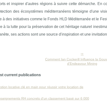
forts et inspirer d'autres régions à suivre cette démarche. En c
otection des écosystèmes méditerranéens témoigne d'une visi
e à des initiatives comme le Fonds HLD Méditerranée et le Fest
ve à la lutte pour la préservation de cet héritage naturel inestim
nète, ses actions sont une source d'inspiration et une invitation 
Comment Ian Cockerill Influence la Gou
d'Endeavour Mining
st current publications
stion locative clé en main pour réussir votre location de
enseignements RH concrets d’un classement basé sur 6 000