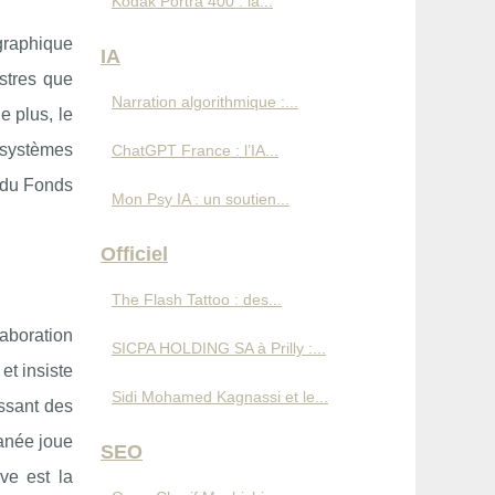
Kodak Portra 400 : la...
graphique
IA
estres que
Narration algorithmique :...
e plus, le
osystèmes
ChatGPT France : l’IA...
t du Fonds
Mon Psy IA : un soutien...
Officiel
The Flash Tattoo : des...
laboration
SICPA HOLDING SA à Prilly :...
et insiste
Sidi Mohamed Kagnassi et le...
issant des
ranée joue
SEO
ve est la