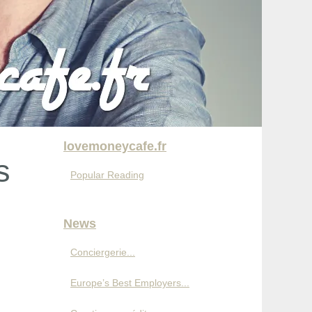
lovemoneycafe.fr
s
Popular Reading
News
Conciergerie...
Europe’s Best Employers...