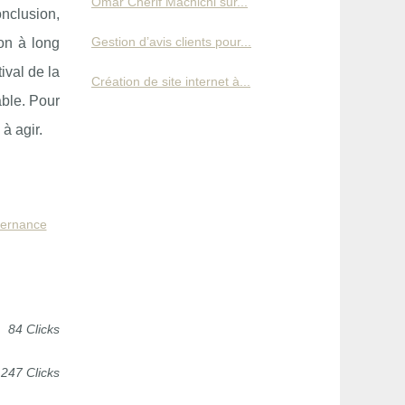
Omar Cherif Machichi sur...
onclusion,
Gestion d’avis clients pour...
on à long
ival de la
Création de site internet à...
able. Pour
à agir.
vernance
84 Clicks
247 Clicks