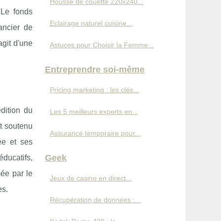
Housse de couette 220x240...
 Le fonds
Eclairage naturel cuisine...
ancier de
agit d'une
Astuces pour Choisir la Femme...
Entreprendre soi-même
Pricing marketing : les clés...
dition du
Les 5 meilleurs experts en...
st soutenu
Assurance temporaire pour...
ée et ses
Geek
éducatifs,
mée par le
Jeux de casino en direct...
es.
Récupération de données :...