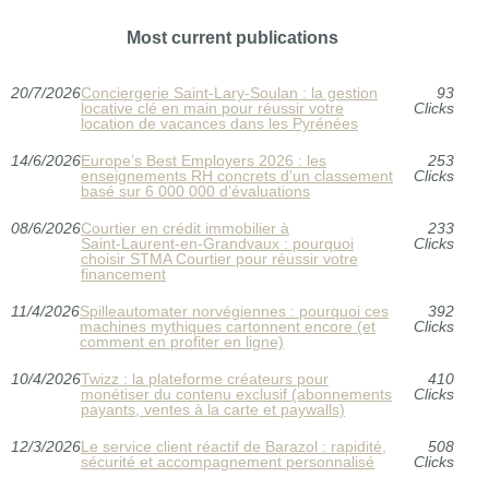
Most current publications
20/7/2026
Conciergerie Saint‑Lary‑Soulan : la gestion
93
locative clé en main pour réussir votre
Clicks
location de vacances dans les Pyrénées
14/6/2026
Europe’s Best Employers 2026 : les
253
enseignements RH concrets d’un classement
Clicks
basé sur 6 000 000 d’évaluations
08/6/2026
Courtier en crédit immobilier à
233
Saint‑Laurent‑en‑Grandvaux : pourquoi
Clicks
choisir STMA Courtier pour réussir votre
financement
11/4/2026
Spilleautomater norvégiennes : pourquoi ces
392
machines mythiques cartonnent encore (et
Clicks
comment en profiter en ligne)
10/4/2026
Twizz : la plateforme créateurs pour
410
monétiser du contenu exclusif (abonnements
Clicks
payants, ventes à la carte et paywalls)
12/3/2026
Le service client réactif de Barazol : rapidité,
508
sécurité et accompagnement personnalisé
Clicks