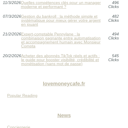
11/3/2026
Quelles compétences clés pour un manager
496
moderne et performant ?
Clicks
07/3/2026
Gestion du bankroll : la méthode simple et
482
systématique pour mieux gérer votre argent
Clicks
en jouant
21/2/2026
Expert-comptable Pennylane : la
494
combinaison gagnante entre automatisation
Clicks
et accompagnement humain avec Monsieur
Compta
20/2/2026
Acheter des abonnés TikTok réels et actifs :
545
le guide pour booster visibilité, crédibilité et
Clicks
monétisation (sans mot de passe)
lovemoneycafe.fr
Popular Reading
News
Conciergerie...