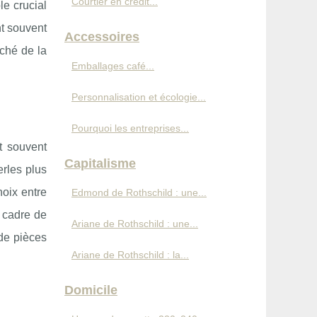
Courtier en crédit...
le crucial
nt souvent
Accessoires
rché de la
Emballages café...
Personnalisation et écologie...
Pourquoi les entreprises...
nt souvent
Capitalisme
erles plus
hoix entre
Edmond de Rothschild : une...
 cadre de
Ariane de Rothschild : une...
 de pièces
Ariane de Rothschild : la...
Domicile