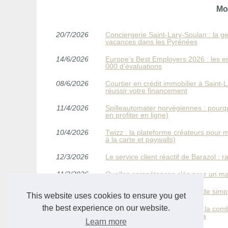
Mo
20/7/2026
Conciergerie Saint‑Lary‑Soulan : la ge
vacances dans les Pyrénées
14/6/2026
Europe’s Best Employers 2026 : les 
000 d’évaluations
08/6/2026
Courtier en crédit immobilier à Saint
réussir votre financement
11/4/2026
Spilleautomater norvégiennes : pour
en profiter en ligne)
10/4/2026
Twizz : la plateforme créateurs pour
à la carte et paywalls)
12/3/2026
Le service client réactif de Barazol :
11/3/2026
Quelles compétences clés pour un m
07/3/2026
Gestion du bankroll : la méthode simp
This website uses cookies to ensure you get
the best experience on our website.
21/2/2026
Expert-comptable Pennylane : la com
humain avec Monsieur Compta
Learn more