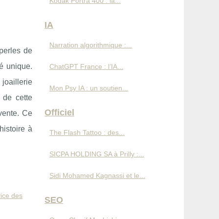
Kodak Portra 400 : la...
IA
Narration algorithmique :...
perles de
té unique.
ChatGPT France : l’IA...
joaillerie
Mon Psy IA : un soutien...
 de cette
Officiel
evente. Ce
istoire à
The Flash Tattoo : des...
SICPA HOLDING SA à Prilly :...
Sidi Mohamed Kagnassi et le...
vice des
SEO