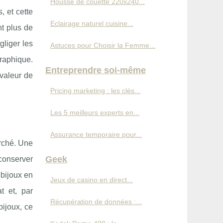
Housse de couette 220x240...
, et cette
Eclairage naturel cuisine...
nt plus de
gliger les
Astuces pour Choisir la Femme...
graphique.
Entreprendre soi-même
 valeur de
Pricing marketing : les clés...
Les 5 meilleurs experts en...
Assurance temporaire pour...
arché. Une
Geek
 conserver
 bijoux en
Jeux de casino en direct...
t et, par
Récupération de données :...
bijoux, ce