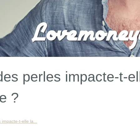
des perles impacte-t-el
te ?
impacte-t-elle la...