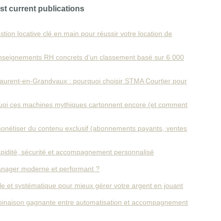
st current publications
stion locative clé en main pour réussir votre location de
enseignements RH concrets d’un classement basé sur 6 000
‑Laurent‑en‑Grandvaux : pourquoi choisir STMA Courtier pour
quoi ces machines mythiques cartonnent encore (et comment
 monétiser du contenu exclusif (abonnements payants, ventes
 rapidité, sécurité et accompagnement personnalisé
anager moderne et performant ?
le et systématique pour mieux gérer votre argent en jouant
binaison gagnante entre automatisation et accompagnement