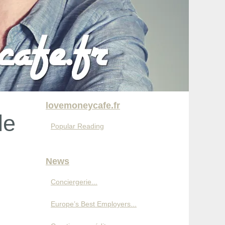
lovemoneycafe.fr
le
Popular Reading
News
Conciergerie...
Europe’s Best Employers...