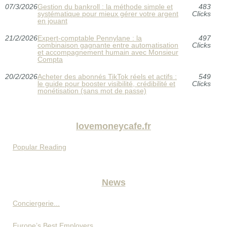
07/3/2026
Gestion du bankroll : la méthode simple et
483
systématique pour mieux gérer votre argent
Clicks
en jouant
21/2/2026
Expert-comptable Pennylane : la
497
combinaison gagnante entre automatisation
Clicks
et accompagnement humain avec Monsieur
Compta
20/2/2026
Acheter des abonnés TikTok réels et actifs :
549
le guide pour booster visibilité, crédibilité et
Clicks
monétisation (sans mot de passe)
lovemoneycafe.fr
Popular Reading
News
Conciergerie...
Europe’s Best Employers...