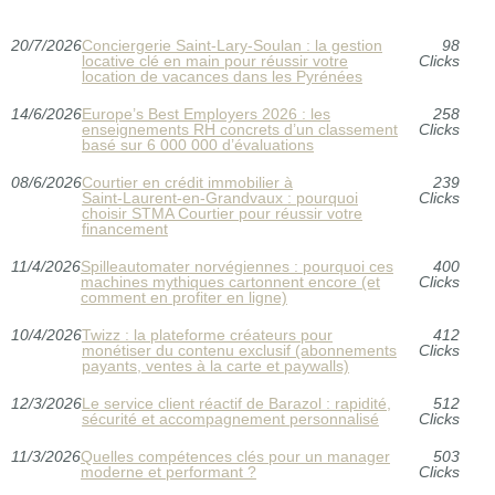
20/7/2026
Conciergerie Saint‑Lary‑Soulan : la gestion
98
locative clé en main pour réussir votre
Clicks
location de vacances dans les Pyrénées
14/6/2026
Europe’s Best Employers 2026 : les
258
enseignements RH concrets d’un classement
Clicks
basé sur 6 000 000 d’évaluations
08/6/2026
Courtier en crédit immobilier à
239
Saint‑Laurent‑en‑Grandvaux : pourquoi
Clicks
choisir STMA Courtier pour réussir votre
financement
11/4/2026
Spilleautomater norvégiennes : pourquoi ces
400
machines mythiques cartonnent encore (et
Clicks
comment en profiter en ligne)
10/4/2026
Twizz : la plateforme créateurs pour
412
monétiser du contenu exclusif (abonnements
Clicks
payants, ventes à la carte et paywalls)
12/3/2026
Le service client réactif de Barazol : rapidité,
512
sécurité et accompagnement personnalisé
Clicks
11/3/2026
Quelles compétences clés pour un manager
503
moderne et performant ?
Clicks