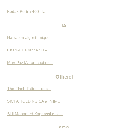
Kodak Portra 400 : la...
IA
Narration algorithmique :...
ChatGPT France : l’IA...
Mon Psy IA : un soutien...
Officiel
The Flash Tattoo : des...
SICPA HOLDING SA à Prilly :...
Sidi Mohamed Kagnassi et le...