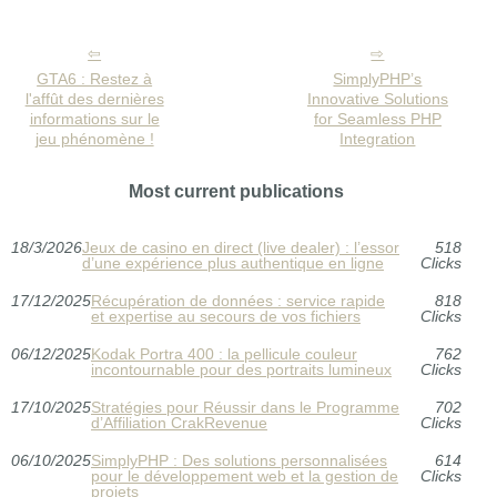
GTA6 : Restez à
SimplyPHP’s
l'affût des dernières
Innovative Solutions
informations sur le
for Seamless PHP
jeu phénomène !
Integration
Most current publications
18/3/2026
Jeux de casino en direct (live dealer) : l’essor
518
d’une expérience plus authentique en ligne
Clicks
17/12/2025
Récupération de données : service rapide
818
et expertise au secours de vos fichiers
Clicks
06/12/2025
Kodak Portra 400 : la pellicule couleur
762
incontournable pour des portraits lumineux
Clicks
17/10/2025
Stratégies pour Réussir dans le Programme
702
d’Affiliation CrakRevenue
Clicks
06/10/2025
SimplyPHP : Des solutions personnalisées
614
pour le développement web et la gestion de
Clicks
projets