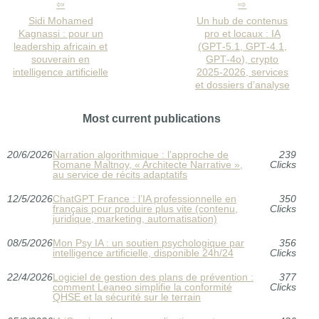
Sidi Mohamed
Un hub de contenus
Kagnassi : pour un
pro et locaux : IA
leadership africain et
(GPT‑5.1, GPT‑4.1,
souverain en
GPT‑4o), crypto
intelligence artificielle
2025‑2026, services
et dossiers d’analyse
Most current publications
20/6/2026
Narration algorithmique : l’approche de
239
Romane Maltnoy, « Architecte Narrative »,
Clicks
au service de récits adaptatifs
12/5/2026
ChatGPT France : l’IA professionnelle en
350
français pour produire plus vite (contenu,
Clicks
juridique, marketing, automatisation)
08/5/2026
Mon Psy IA : un soutien psychologique par
356
intelligence artificielle, disponible 24h/24
Clicks
22/4/2026
Logiciel de gestion des plans de prévention :
377
comment Leaneo simplifie la conformité
Clicks
QHSE et la sécurité sur le terrain