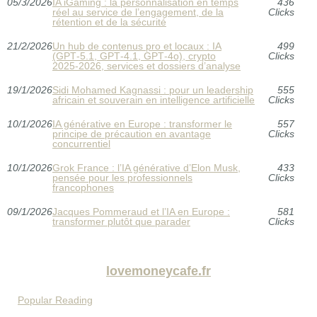
05/3/2026
IA iGaming : la personnalisation en temps
436
réel au service de l’engagement, de la
Clicks
rétention et de la sécurité
21/2/2026
Un hub de contenus pro et locaux : IA
499
(GPT‑5.1, GPT‑4.1, GPT‑4o), crypto
Clicks
2025‑2026, services et dossiers d’analyse
19/1/2026
Sidi Mohamed Kagnassi : pour un leadership
555
africain et souverain en intelligence artificielle
Clicks
10/1/2026
IA générative en Europe : transformer le
557
principe de précaution en avantage
Clicks
concurrentiel
10/1/2026
Grok France : l’IA générative d’Elon Musk,
433
pensée pour les professionnels
Clicks
francophones
09/1/2026
Jacques Pommeraud et l’IA en Europe :
581
transformer plutôt que parader
Clicks
lovemoneycafe.fr
Popular Reading