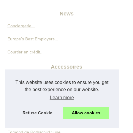
News
Conciergerie...
Europe’s Best Employers...
Courtier en crédit...
Accessoires
Emballages café...
This website uses cookies to ensure you get
the best experience on our website.
Personnalisation et écologie...
Learn more
Pourquoi les entreprises...
Refuse Cookie
Allow cookies
Capitalisme
Edmond de Rothschild : une...