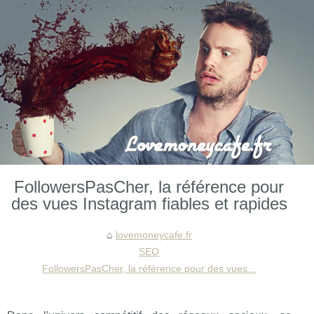
FollowersPasCher, la référence pour
des vues Instagram fiables et rapides
lovemoneycafe.fr
SEO
FollowersPasCher, la référence pour des vues...