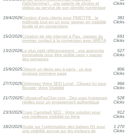
([at]cheromar) : une galerie de photos et
Clicks
vidéos au service de son identité numérique
19/4/2026
Gestion d’avis clients pour PME/TPE : la
381
méthode tout-en-un pour gagner en visibilité
Clicks
locale et en conversions
15/2/2026
Création de site internet à Pau : passez du
691
premier contact à la conversion avec ARETA
Clicks
13/2/2026
Le plus petit référencement : une approche
527
minimaliste pour être visible sans y passer
Clicks
des semaines
15/9/2025
Obtenir un devis seo à paris : ce que
806
propose premiere page
Clicks
27/7/2025
Optimisez Votre SEO Local : Cliquez-Ici pour
966
Booster Votre Visibilité
Clicks
21/7/2025
FollowersPasCher.com : Des vues Instagram
528
réelles pour un engagement authentique
Clicks
23/3/2025
Craig Campbell SEO : Votre solution pour
912
une meilleure visibilité en ligne
Clicks
18/2/2025
Guide sur l'optimisation des balises H1 pour
1 270
une visibilité accrue sur les moteurs de
Clicks