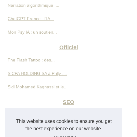
Narration algorithmique :...
ChatGPT France : l’IA...
Mon Psy IA : un soutien...
Officiel
The Flash Tattoo : des...
SICPA HOLDING SA à Prilly :...
Sidi Mohamed Kagnassi et le...
SEO
Omar Cherif Machichi sur...
This website uses cookies to ensure you get
Gestion d’avis clients pour...
the best experience on our website.
Learn more